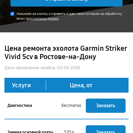
Нажимая на кнопку отправить я даю свое согласие на обработку
моих
.
персональных данных
Цена ремонта эхолота Garmin Striker
Vivid 5cv в Ростове-на-Дону
Дата обновления прайса:
02.08.2026
Услуги
Цена, от
Заказать
Диагностика
бесплатно
Заказать
Замена основной платы
520 р